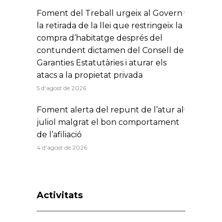
Foment del Treball urgeix al Govern
la retirada de la llei que restringeix la
compra d’habitatge després del
contundent dictamen del Consell de
Garanties Estatutàries i aturar els
atacs a la propietat privada
5 d'agost de 2026
Foment alerta del repunt de l’atur al
juliol malgrat el bon comportament
de l’afiliació
4 d'agost de 2026
Activitats