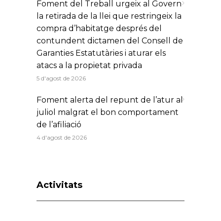
Foment del Treball urgeix al Govern
la retirada de la llei que restringeix la
compra d’habitatge després del
contundent dictamen del Consell de
Garanties Estatutàries i aturar els
atacs a la propietat privada
5 d'agost de 2026
Foment alerta del repunt de l’atur al
juliol malgrat el bon comportament
de l’afiliació
4 d'agost de 2026
Activitats