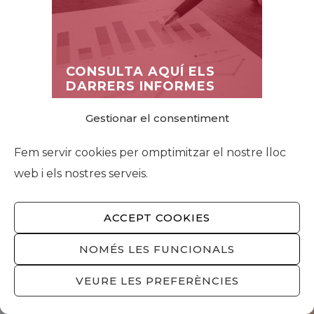
CONSULTA AQUÍ ELS
DARRERS INFORMES
Gestionar el consentiment
Fem servir cookies per omptimitzar el nostre lloc
web i els nostres serveis.
VOLS REBRE NOTÍCIES?
Subscriu-te a la nostra newsletter i
ACCEPT COOKIES
selecciona les temàtiques sobre les que
t’agradaria rebre notícies.
NOMÉS LES FUNCIONALS
VEURE LES PREFERÈNCIES