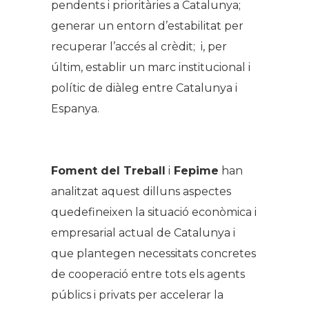
pendents i prioritàries a Catalunya;
generar un entorn d’estabilitat per
recuperar l’accés al crèdit; i, per
últim, establir un marc institucional i
polític de diàleg entre Catalunya i
Espanya.
Foment del Treball
i
Fepime
han
analitzat aquest dilluns aspectes
quedefineixen la situació econòmica i
empresarial actual de Catalunya i
que plantegen necessitats concretes
de cooperació entre tots els agents
públics i privats per accelerar la