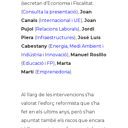
(secretari d’Economia i Fiscalitat.
(
Consulta la presentació
),
Joan
Canals
(I
nternacional i UE
),
Joan
Pujol
(
Relacions Laborals
),
Jordi
Piera
(
Infraestructures
),
José Luís
Cabestany
(
Energia, Medi Ambient i
Indústria i Innovació
),
Manuel Rosillo
(
Educació i FP
),
Marta
Martí
(
Emprenedoria
).
Al llarg de les intervencions s’ha
valorat l’esforç reformista que s’ha
fet en els ultims anys, però s’han
apuntat també els riscos que encara