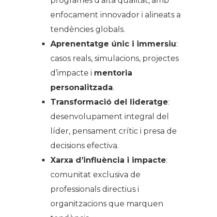
programes d’alta qualitat, amb
enfocament innovador i alineats a
tendències globals.
Aprenentatge únic i immersiu
:
casos reals, simulacions, projectes
d’impacte i
mentoria
personalitzada
.
Transformació del lideratge
:
desenvolupament integral del
líder, pensament crític i presa de
decisions efectiva.
Xarxa d’influència i impacte
:
comunitat exclusiva de
professionals directius i
organitzacions que marquen