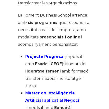
transformar les organitzacions.
La Foment Business School arrenca
amb
sis programes
que responen a
necessitats reals de l’empresa, amb
modalitats
presencials i online
i
acompanyament personalitzat:
Projecte Progresa
(impulsat
amb
Esade
i
CEOE
): itinerari de
lideratge femení
amb formació
transformadora, mentoratge i
xarxa.
Màster en Intel·ligència
Artificial aplicat al Negoci
(impulsat amb
Euncet
):