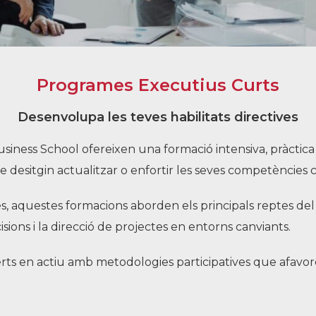
Història
Galeria de Presidents
Biblioteca Arxiu
Programes Executius Curts
Seu Social
Desenvolupa les teves habilitats directives
ness School ofereixen una formació intensiva, pràctica i
 desitgin actualitzar o enfortir les seves competències
s, aquestes formacions aborden els principals reptes del l
isions i la direcció de projectes en entorns canviants.
s en actiu amb metodologies participatives que afavoreix