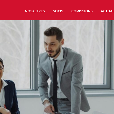
NOSALTRES
SOCIS
COMISSIONS
ACTUAL
Sobre nosaltres
Òrgans de Govern
Òrgans Consultius
Estructura Executiva
Institut d’Estudis Estrat
Societat Barcelonesa d’
Econòmics i Socials
Organitzacions territori
Organitzacions sectoria
Coneix més