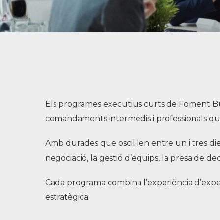
Els programes executius curts de Foment Busi
comandaments intermedis i professionals que
Amb durades que oscil·len entre un i tres die
negociació, la gestió d’equips, la presa de dec
Cada programa combina l’experiència d’expert
estratègica.