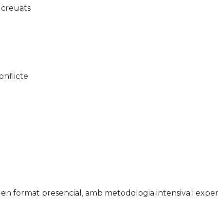
 creuats
onflicte
en format presencial, amb metodologia intensiva i experi