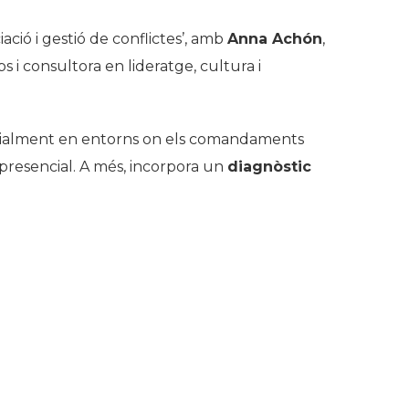
ció i gestió de conflictes’, amb
Anna Achón
,
i consultora en lideratge, cultura i
cialment en entorns on els comandaments
 presencial. A més, incorpora un
diagnòstic