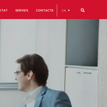
CA
ITAT
SERVEIS
CONTACTE
Els nostres codis
Comptes Anuals
Codi Ètic i de Bon Govern
Estatuts
ègics
Portal de la Transparència
Estudis
als
ls