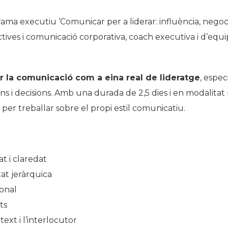
ma executiu ‘Comunicar per a liderar: influència, negocia
es i comunicació corporativa, coach executiva i d’equips 
r la comunicació com a eina real de lideratge
, espe
ns i decisions. Amb una durada de 2,5 dies i en modalitat
per treballar sobre el propi estil comunicatiu.
t i claredat
tat jeràrquica
ional
ts
ext i l’interlocutor