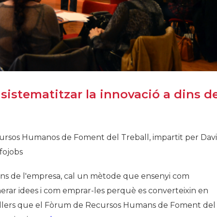
 sistematitzar la innovació a dins d
cursos Humanos de Foment del Treball, impartit per Dav
ojobs​
dins de l'empresa, cal un mètode que ensenyi com
nerar idees i com emprar-les perquè es converteixin en
 tallers que el Fòrum de Recursos Humans de Foment del