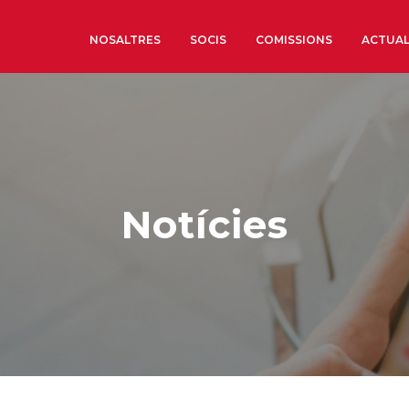
NOSALTRES
SOCIS
COMISSIONS
ACTUAL
Sobre nosaltres
Òrgans de Govern
Òrgans Consultius
Notícies
Estructura Executiva
Institut d’Estudis Estrat
Societat Barcelonesa d’
Econòmics i Socials
Organitzacions territori
Organitzacions sectoria
Coneix més