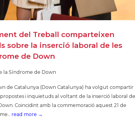
ent del Treball comparteixen
 sobre la inserció laboral de les
drome de Down
de la Síndrome de Down
n de Catalunya (Down Catalunya) ha volgut compartir
ropostes i inquietuds al voltant de la inserció laboral d
 Down. Coincidint amb la commemoració aquest 21 de
me...
read more →