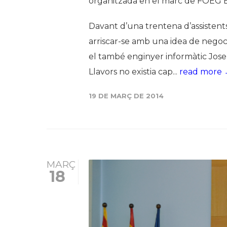
organitzada en el marc de FOEG
Davant d’una trentena d’assistents
arriscar-se amb una idea de negoci
el també enginyer informàtic Jose
Llavors no existia cap...
read more
19 DE MARÇ DE 2014
MARÇ
18