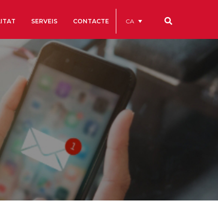
CA
ITAT
SERVEIS
CONTACTE
Els nostres codis
Comptes Anuals
Codi Ètic i de Bon Govern
Estatuts
ègics
Portal de la Transparència
Estudis
als
ls