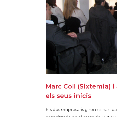
Marc Coll (Sixtemia) i
els seus inicis
Els dos empresaris gironins han par