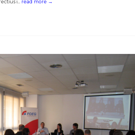
ctius i...
read more →