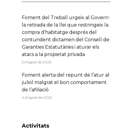
Foment del Treball urgeix al Govern
la retirada de la llei que restringeix la
compra d’habitatge després del
contundent dictamen del Consell de
Garanties Estatutàries i aturar els
atacs a la propietat privada
5 d'agost de 2026
Foment alerta del repunt de l’atur al
juliol malgrat el bon comportament
de l’afiliació
4 d'agost de 2026
Activitats