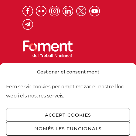
Via Laietana 32, 08003 Barcelona
Gestionar el consentiment
Tel. 93 484 12 00
foment@foment.com
Fem servir cookies per omptimitzar el nostre lloc
web i els nostres serveis.
ACCEPT COOKIES
© 2026 - Foment del Treball Nacional
Nosaltres
/
Associats
/
Comissions
/
NOMÉS LES FUNCIONALS
Actualitat
/
Serveis
/
Avís legal
/
Política de