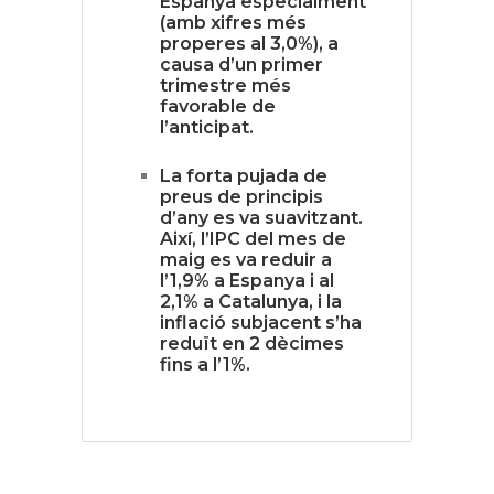
Espanya especialment
(amb xifres més
properes al 3,0%), a
causa d’un primer
trimestre més
favorable de
l’anticipat.
La forta pujada de
preus de principis
d’any es va suavitzant.
Així, l’IPC del mes de
maig es va reduir a
l’1,9% a Espanya i al
2,1% a Catalunya, i la
inflació subjacent s’ha
reduït en 2 dècimes
fins a l’1%.