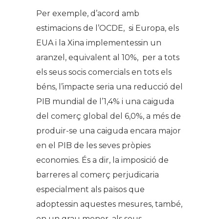
Per exemple, d’acord amb
estimacions de l’OCDE, si Europa, els
EUA i la Xina implementessin un
aranzel, equivalent al 10%, per a tots
els seus socis comercials en tots els
béns, l’impacte seria una reducció del
PIB mundial de l’1,4% i una caiguda
del comerç global del 6,0%, a més de
produir-se una caiguda encara major
en el PIB de les seves pròpies
economies. És a dir, la imposició de
barreres al comerç perjudicaria
especialment als països que
adoptessin aquestes mesures, també,
en un grau menor, als seus