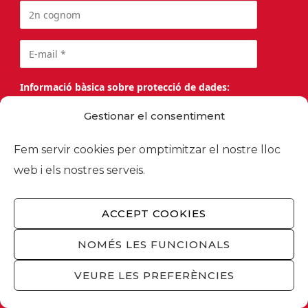
Informació bàsica sobre protecció de dades:
Responsable:
FOMENT DEL TREBALL NACIONAL.
Gestionar el consentiment
Finalitat:
Subscripció al butlletí informatiu i, si
Fem servir cookies per omptimitzar el nostre lloc
escau, per a prospecció comercial.
web i els nostres serveis.
Més informació i drets:
Política de privacitat.
Accepto el tractament de les meves dades
ACCEPT COOKIES
personals per a la finalitat anteriorment
detallada. *
NOMÉS LES FUNCIONALS
VEURE LES PREFERÈNCIES