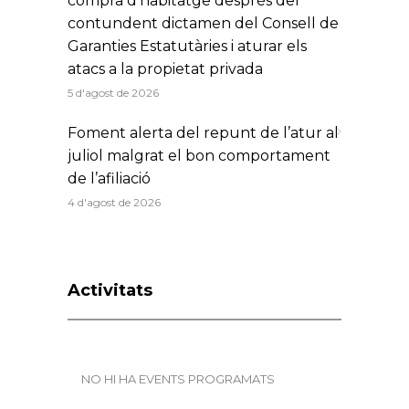
compra d’habitatge després del
contundent dictamen del Consell de
Garanties Estatutàries i aturar els
atacs a la propietat privada
5 d'agost de 2026
Foment alerta del repunt de l’atur al
juliol malgrat el bon comportament
de l’afiliació
4 d'agost de 2026
Activitats
NO HI HA EVENTS PROGRAMATS