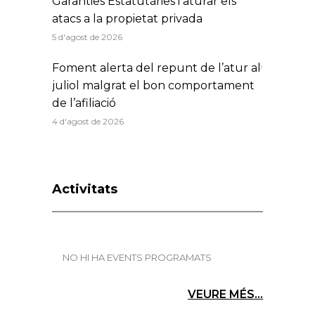
Garanties Estatutàries i aturar els
atacs a la propietat privada
5 d'agost de 2026
Foment alerta del repunt de l’atur al
juliol malgrat el bon comportament
de l’afiliació
4 d'agost de 2026
Activitats
NO HI HA EVENTS PROGRAMATS
VEURE MÉS...