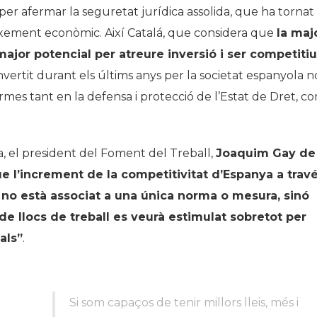
er afermar la seguretat jurídica assolida, que ha tornat
Història
eixement econòmic. Així Catalá, que considera que
la maj
Galeria de Presidents
ajor potencial per atreure inversió i ser competitiu
Biblioteca Arxiu
invertit durant els últims anys per la societat espanyola n
Seu Social
formes tant en la defensa i protecció de l’Estat de Dret, c
a, el president del Foment del Treball,
Joaquim Gay de
e l’increment de la competitivitat d’Espanya a trav
a no està associat a una única norma o mesura, sinó
e llocs de treball es veurà estimulat sobretot per
als”
.
Si som capaços de tenir millors lleis, més i