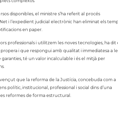
s plets complexos.
rsos disponibles, el ministre s’ha referit al procés
xNet i l’expedient judicial electrònic han eliminat els tem
ificacions en paper.
lors professionals i utilitzem les noves tecnologies, ha dit 
, propera i que respongui amb qualitat i immediatesa a le
garanties, té un valor incalculable i és el mitjà per
ns.
onvençut que la reforma de la Justícia, concebuda com a
s polític, institucional, professional i social dins d’una
 les reformes de forma estructural.