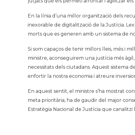
jutjats que els permeti afrontar i agilitzar el
En la línia d’una millor organització dels recu
inexorable de digitalització de la Justícia. Le
morts que es generen amb un sistema de not
Si som capaços de tenir millors lleis, més i mil
ministre, aconseguirem una justícia més àgil
necessitats dels ciutadans. Aquest sistema de 
enfortir la nostra economia i atreure inversio
En aquest sentit, el ministre s’ha mostrat c
meta prioritària, ha de gaudir del major consen
Estratègia Nacional de Justícia que canalitzi