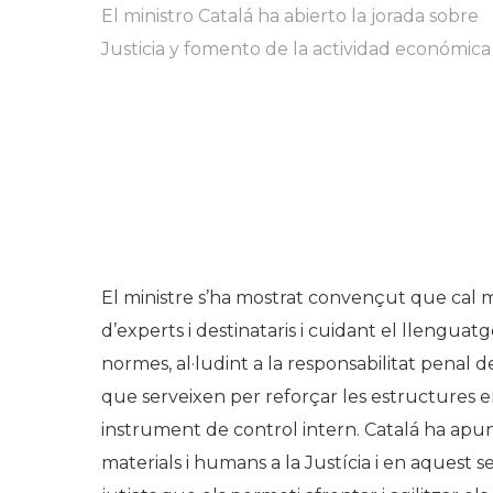
El ministro Catalá ha abierto la jorada sobre
Justicia y fomento de la actividad económica
El ministre s’ha mostrat convençut que cal mil
d’experts i destinataris i cuidant el llenguatg
normes, al·ludint a la responsabilitat penal 
que serveixen per reforçar les estructures e
instrument de control intern. Catalá ha apun
materials i humans a la Justícia i en aquest s