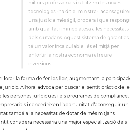
millors professionals i utilitzem les noves
tecnologies -ha dit el ministre-, aconseguir
una justícia més àgil, propera i que respong
amb qualitat i immediatesa a les necessitats
dels ciutadans. Aquest sistema de garanties,
té un valor incalculable i és el mitjà per
enfortir la nostra economia i atreure
inversions.
lorar la forma de fer les lleis, augmentant la participaci
e jurídic. Alhora, advoca per buscar el sentit pràctic de le
de les persones jurídiques i els programes de compliance,
mpresarials i concedeixen l’oportunitat d’aconseguir un
tat també a la necessitat de dotar de més mitjans
entit considera necessària una major especialització dels