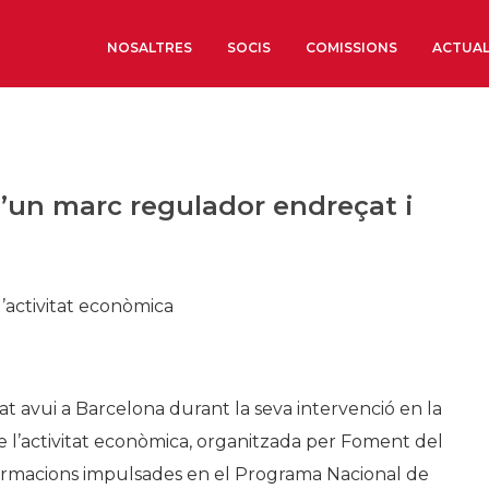
NOSALTRES
SOCIS
COMISSIONS
ACTUAL
Sobre nosaltres
Òrgans de Govern
d’un marc regulador endreçat i
Òrgans Consultius
Estructura Executiva
Institut d’Estudis Estrat
l’activitat econòmica
Societat Barcelonesa d’
Econòmics i Socials
Organitzacions territori
mat avui a Barcelona durant la seva intervenció en la
Organitzacions sectoria
de l’activitat econòmica, organitzada per Foment del
Coneix més
formacions impulsades en el Programa Nacional de