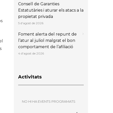
Consell de Garanties
Estatutàries i aturar els atacs a la
propietat privada
ps
5 d'agost de 2026
Foment alerta del repunt de
l’atur al juliol malgrat el bon
el
comportament de l’afiliació
s
4 d'agost de 2026
Activitats
NO HI HA EVENTS PROGRAMATS