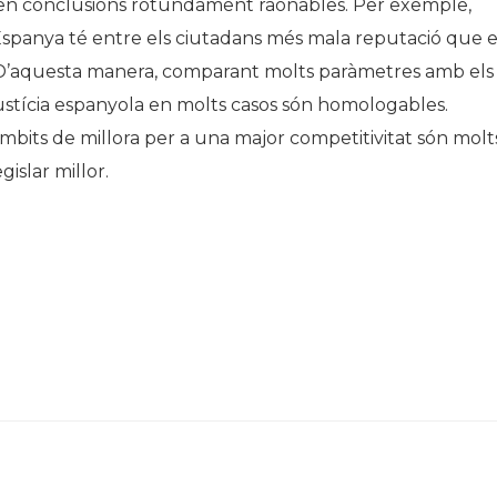
xen conclusions rotundament raonables. Per exemple,
 Espanya té entre els ciutadans més mala reputació que e
r. D’aquesta manera, comparant molts paràmetres amb els
ustícia espanyola en molts casos són homologables.
mbits de millora per a una major competitivitat són molt
gislar millor.