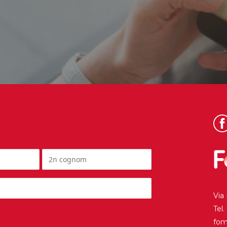
Via
Tel
fo