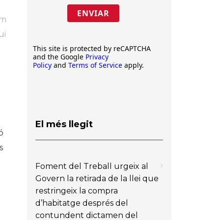
ENVIAR
em
ui
This site is protected by reCAPTCHA
and the Google
Privacy
Policy
and
Terms of Service
apply.
El més llegit
ó
s
Foment del Treball urgeix al
Govern la retirada de la llei que
restringeix la compra
d’habitatge després del
contundent dictamen del