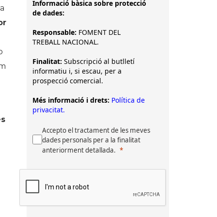
Informació bàsica sobre protecció
 a
de dades:
or
Responsable:
FOMENT DEL
TREBALL NACIONAL.
o
Finalitat:
Subscripció al butlletí
om
informatiu i, si escau, per a
prospecció comercial.
Més informació i drets:
Política de
privacitat.
és
Accepto el tractament de les meves
dades personals per a la finalitat
anteriorment detallada.