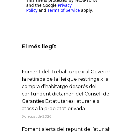
This site is protected by reCAPTCHA
and the Google
Privacy
Policy
and
Terms of Service
apply.
El més llegit
Foment del Treball urgeix al Govern
la retirada de la llei que restringeix la
compra d’habitatge després del
contundent dictamen del Consell de
Garanties Estatutàries i aturar els
atacs a la propietat privada
5 d'agost de 2026
Foment alerta del repunt de l’atur al