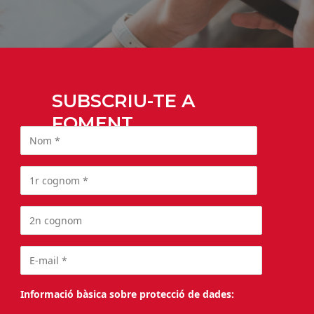
SUBSCRIU-TE A
FOMENT
Informació bàsica sobre protecció de dades: