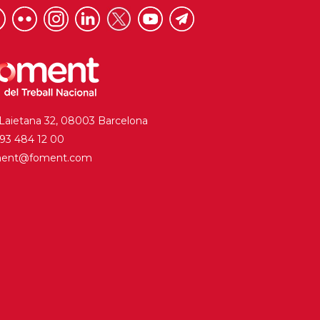
 Laietana 32, 08003 Barcelona
. 93 484 12 00
ment@foment.com