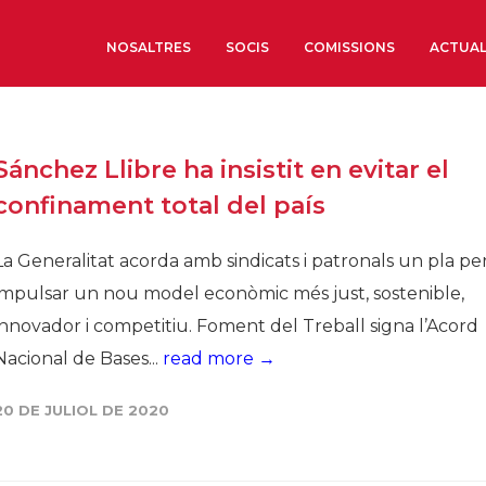
NOSALTRES
SOCIS
COMISSIONS
ACTUAL
Sobre nosaltres
Sánchez Llibre ha insistit en evitar el
Òrgans de Govern
confinament total del país
Òrgans Consultius
Estructura Executiva
La Generalitat acorda amb sindicats i patronals un pla pe
Institut d’Estudis Estrat
impulsar un nou model econòmic més just, sostenible,
Societat Barcelonesa d’
innovador i competitiu. Foment del Treball signa l’Acord
Econòmics i Socials
Nacional de Bases...
read more →
Organitzacions territori
Organitzacions sectoria
20 DE JULIOL DE 2020
Coneix més