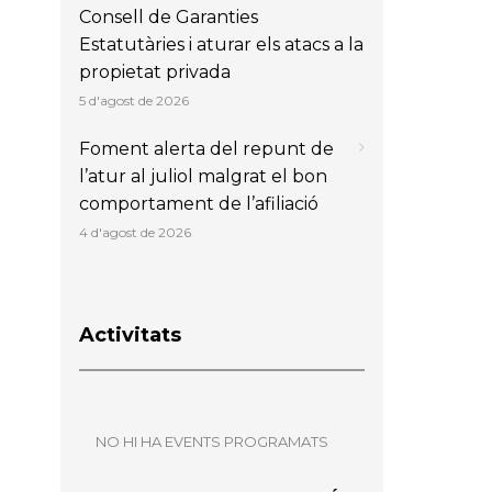
Consell de Garanties
Estatutàries i aturar els atacs a la
propietat privada
5 d'agost de 2026
Foment alerta del repunt de
l’atur al juliol malgrat el bon
comportament de l’afiliació
4 d'agost de 2026
Activitats
NO HI HA EVENTS PROGRAMATS