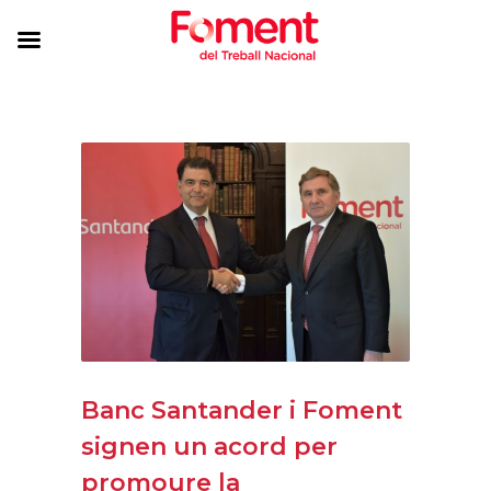
Banc Santander i Foment
signen un acord per
promoure la