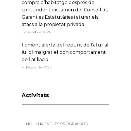
compra d’habitatge després del
contundent dictamen del Consell de
Garanties Estatutàries i aturar els
atacs a la propietat privada
5 d'agost de 2026
Foment alerta del repunt de l’atur al
juliol malgrat el bon comportament
de l’afiliació
4 d'agost de 2026
Activitats
NO HI HA EVENTS PROGRAMATS