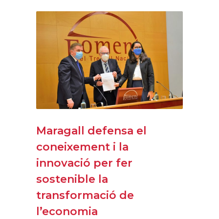
Maragall defensa el
coneixement i la
innovació per fer
sostenible la
transformació de
l’economia