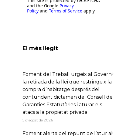
This site is protected by reCAPTCHA
and the Google
Privacy
Policy
and
Terms of Service
apply.
El més llegit
Foment del Treball urgeix al Govern
la retirada de la llei que restringeix la
compra d’habitatge després del
contundent dictamen del Consell de
Garanties Estatutàries i aturar els
atacs a la propietat privada
5 d'agost de 2026
Foment alerta del repunt de l’atur al