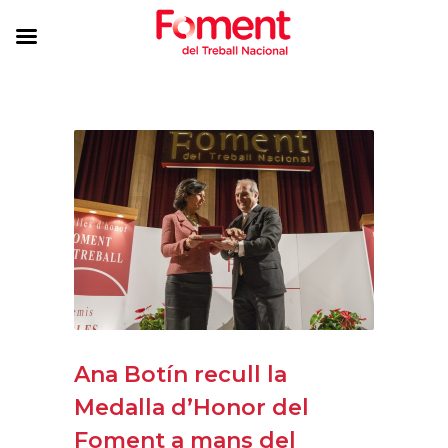
Ana Botín recull la
Medalla d’Honor del
Foment a mans del