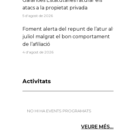
Garanties Estatutàries i aturar els
atacs a la propietat privada
5 d'agost de 2026
Foment alerta del repunt de l’atur al
juliol malgrat el bon comportament
de l’afiliació
4 d'agost de 2026
Activitats
NO HI HA EVENTS PROGRAMATS
VEURE MÉS...