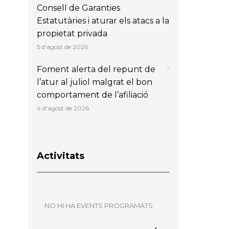
Consell de Garanties
Estatutàries i aturar els atacs a la
propietat privada
5 d'agost de 2026
Foment alerta del repunt de
l’atur al juliol malgrat el bon
comportament de l’afiliació
4 d'agost de 2026
Activitats
NO HI HA EVENTS PROGRAMATS