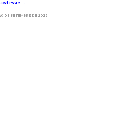
read more →
Història
20 DE SETEMBRE DE 2022
Galeria de Presidents
Biblioteca Arxiu
Seu Social