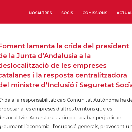
NOSALTRES
SOCIS
COMISSIONS
ACTUAL
Sobre nosaltres
Foment lamenta la crida del president
Òrgans de Govern
de la Junta d’Andalusia a la
Òrgans Consultius
deslocalització de les empreses
Estructura Executiva
catalanes i la resposta centralitzadora
Institut d’Estudis Estrat
del ministre d’Inclusió i Seguretat Soci
Societat Barcelonesa d’
Econòmics i Socials
Crida a la responsabilitat: cap Comunitat Autònoma ha d
Organitzacions territori
proposar a les empreses d’altres territoris que es
Organitzacions sectoria
deslocalitzin. Aquesta situació pot acabar perjudicant
Coneix més
greument l’economia i l’ocupació generals, provocant un.