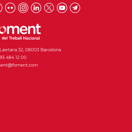
 Laietana 32, 08003 Barcelona
. 93 484 12 00
ment@foment.com