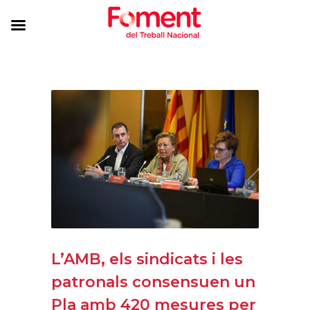
L’AMB, els sindicats i les
patronals consensuen un
Pla amb 420 mesures per