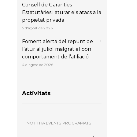
Consell de Garanties
Estatutàries i aturar els atacs a la
propietat privada
5 d'agost de 2026
Foment alerta del repunt de
l’atur al juliol malgrat el bon
comportament de l’afiliació
4 d'agost de 2026
Activitats
NO HI HA EVENTS PROGRAMATS