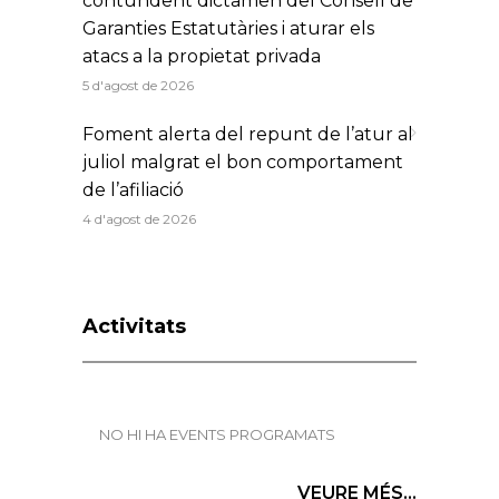
contundent dictamen del Consell de
Garanties Estatutàries i aturar els
atacs a la propietat privada
5 d'agost de 2026
Foment alerta del repunt de l’atur al
juliol malgrat el bon comportament
de l’afiliació
4 d'agost de 2026
Activitats
NO HI HA EVENTS PROGRAMATS
VEURE MÉS...