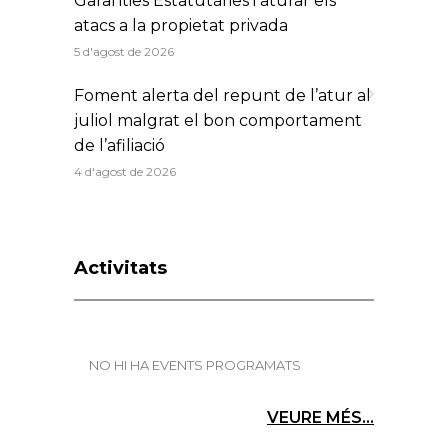
Garanties Estatutàries i aturar els
atacs a la propietat privada
5 d'agost de 2026
Foment alerta del repunt de l’atur al
juliol malgrat el bon comportament
de l’afiliació
4 d'agost de 2026
Activitats
NO HI HA EVENTS PROGRAMATS
VEURE MÉS...