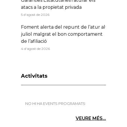
Garanties Estatutàries i aturar els
atacs a la propietat privada
5 d'agost de 2026
Foment alerta del repunt de l’atur al
juliol malgrat el bon comportament
de l’afiliació
4 d'agost de 2026
Activitats
NO HI HA EVENTS PROGRAMATS
VEURE MÉS...