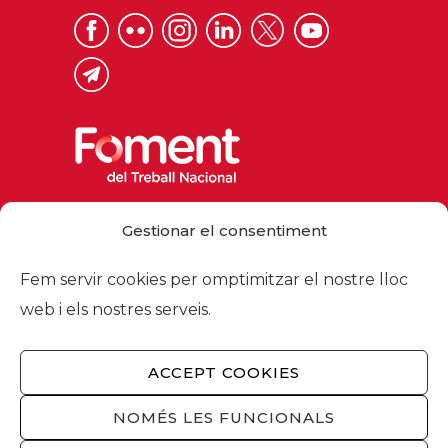
Via Laietana 32, 08003 Barcelona
Gestionar el consentiment
Tel. 93 484 12 00
foment@foment.com
Fem servir cookies per omptimitzar el nostre lloc
web i els nostres serveis.
ACCEPT COOKIES
© 2026 - Foment del Treball Nacional
Nosaltres
/
Associats
/
Comissions
/
NOMÉS LES FUNCIONALS
Actualitat
/
Serveis
/
Avís legal
/
Política de