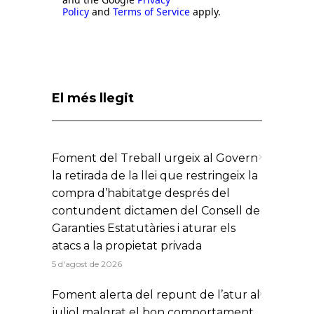
Policy
and
Terms of Service
apply.
El més llegit
Foment del Treball urgeix al Govern
la retirada de la llei que restringeix la
compra d’habitatge després del
contundent dictamen del Consell de
Garanties Estatutàries i aturar els
atacs a la propietat privada
5 d'agost de 2026
Foment alerta del repunt de l’atur al
juliol malgrat el bon comportament