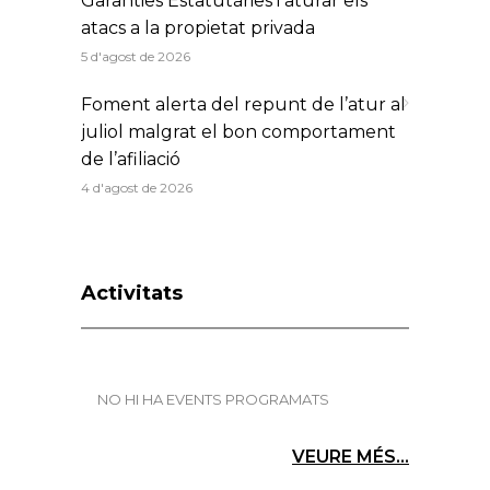
Garanties Estatutàries i aturar els
atacs a la propietat privada
5 d'agost de 2026
Foment alerta del repunt de l’atur al
juliol malgrat el bon comportament
de l’afiliació
4 d'agost de 2026
Activitats
NO HI HA EVENTS PROGRAMATS
VEURE MÉS...