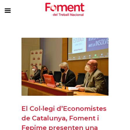
El Col·legi d’Economistes
de Catalunya, Foment i
Fepime presenten una