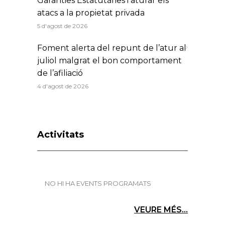
Garanties Estatutàries i aturar els
atacs a la propietat privada
5 d'agost de 2026
Foment alerta del repunt de l’atur al
juliol malgrat el bon comportament
de l’afiliació
4 d'agost de 2026
Activitats
NO HI HA EVENTS PROGRAMATS
VEURE MÉS...