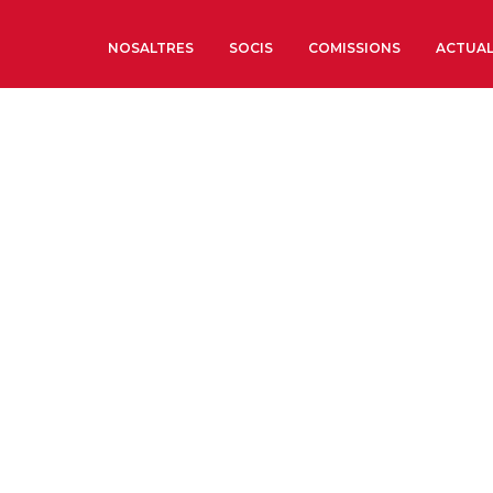
NOSALTRES
SOCIS
COMISSIONS
ACTUAL
Sobre nosaltres
Òrgans de Govern
Òrgans Consultius
Estructura Executiva
Institut d’Estudis Estrat
Societat Barcelonesa d’
Econòmics i Socials
Organitzacions territori
Organitzacions sectoria
Coneix més