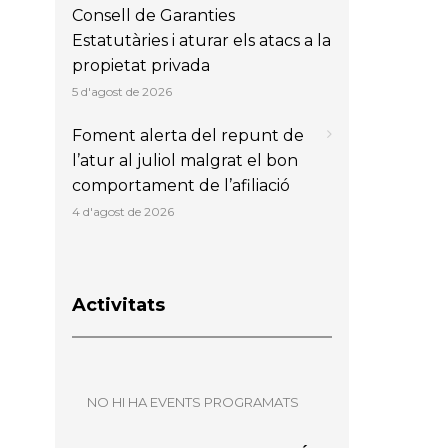
Consell de Garanties
Estatutàries i aturar els atacs a la
propietat privada
5 d'agost de 2026
Foment alerta del repunt de
l’atur al juliol malgrat el bon
comportament de l’afiliació
4 d'agost de 2026
Activitats
NO HI HA EVENTS PROGRAMATS