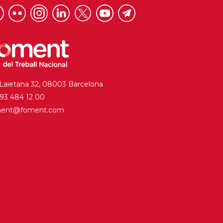
 Laietana 32, 08003 Barcelona
. 93 484 12 00
ment@foment.com