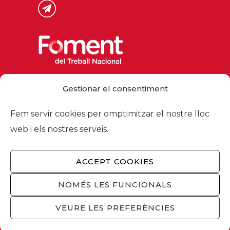
Via Laietana 32, 08003 Barcelona
Gestionar el consentiment
Tel. 93 484 12 00
foment@foment.com
Fem servir cookies per omptimitzar el nostre lloc
web i els nostres serveis.
ACCEPT COOKIES
© 2026 - Foment del Treball Nacional
Nosaltres
/
Associats
/
Comissions
/
NOMÉS LES FUNCIONALS
Actualitat
/
Serveis
/
Avís legal
/
Política de
privacitat
/
Política cookies
/
Privacitat
VEURE LES PREFERÈNCIES
xarxes socials