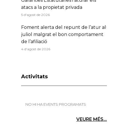
Garanties Estatutàries i aturar els
atacs a la propietat privada
5 d'agost de 2026
Foment alerta del repunt de l’atur al
juliol malgrat el bon comportament
de l’afiliació
4 d'agost de 2026
Activitats
NO HI HA EVENTS PROGRAMATS
VEURE MÉS...