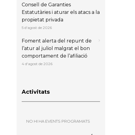
Consell de Garanties
Estatutàries i aturar els atacs a la
propietat privada
5 d'agost de 2026
Foment alerta del repunt de
l’atur al juliol malgrat el bon
comportament de l’afiliació
4 d'agost de 2026
Activitats
NO HI HA EVENTS PROGRAMATS