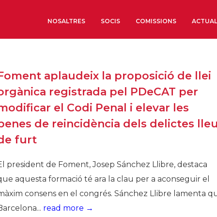
NOSALTRES
SOCIS
COMISSIONS
ACTUAL
Sobre nosaltres
Foment aplaudeix la proposició de llei
Òrgans de Govern
orgànica registrada pel PDeCAT per
Òrgans Consultius
modificar el Codi Penal i elevar les
Estructura Executiva
penes de reincidència dels delictes lle
Institut d’Estudis Estrat
de furt
Societat Barcelonesa d’
Econòmics i Socials
El president de Foment, Josep Sánchez Llibre, destaca
Organitzacions territori
que aquesta formació té ara la clau per a aconseguir el
Organitzacions sectoria
màxim consens en el congrés. Sánchez Llibre lamenta q
Coneix més
Barcelona...
read more →