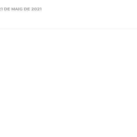
Història
21 DE MAIG DE 2021
Galeria de Presidents
Biblioteca Arxiu
Seu Social