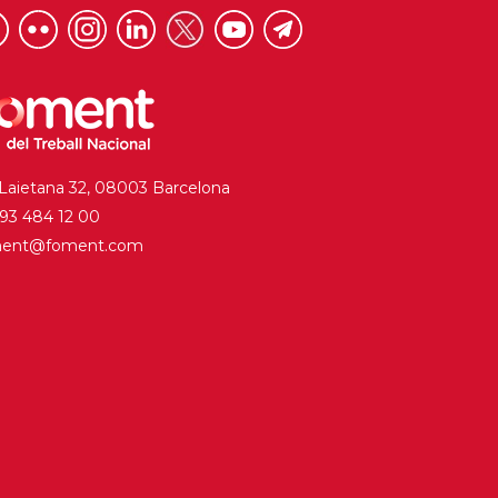
 Laietana 32, 08003 Barcelona
. 93 484 12 00
ment@foment.com