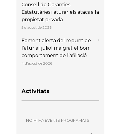
Consell de Garanties
Estatutàries i aturar els atacs a la
propietat privada
5 d'agost de 2026
Foment alerta del repunt de
l’atur al juliol malgrat el bon
comportament de l’afiliació
4 d'agost de 2026
Activitats
NO HI HA EVENTS PROGRAMATS