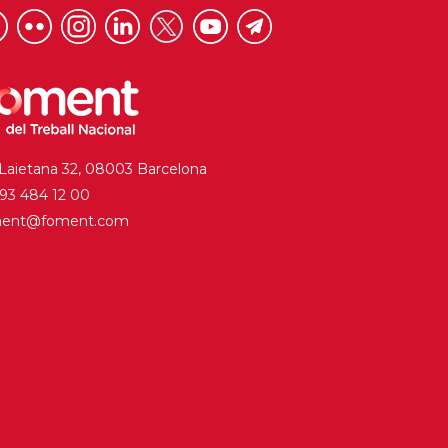
 Laietana 32, 08003 Barcelona
. 93 484 12 00
ment@foment.com