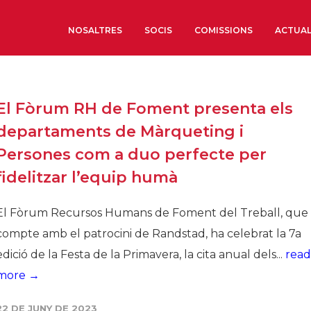
NOSALTRES
SOCIS
COMISSIONS
ACTUAL
Sobre nosaltres
El Fòrum RH de Foment presenta els
Òrgans de Govern
departaments de Màrqueting i
Òrgans Consultius
Persones com a duo perfecte per
Estructura Executiva
fidelitzar l’equip humà
Institut d’Estudis Estrat
Societat Barcelonesa d’
El Fòrum Recursos Humans de Foment del Treball, que
Econòmics i Socials
compte amb el patrocini de Randstad, ha celebrat la 7a
Organitzacions territori
edició de la Festa de la Primavera, la cita anual dels...
read
Organitzacions sectoria
more →
Coneix més
22 DE JUNY DE 2023