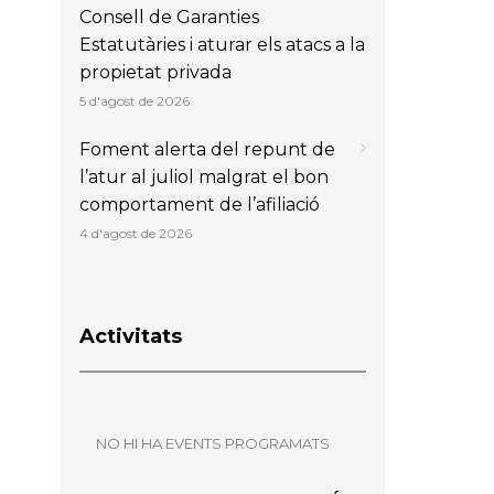
Consell de Garanties
Estatutàries i aturar els atacs a la
propietat privada
5 d'agost de 2026
Foment alerta del repunt de
l’atur al juliol malgrat el bon
comportament de l’afiliació
4 d'agost de 2026
Activitats
NO HI HA EVENTS PROGRAMATS