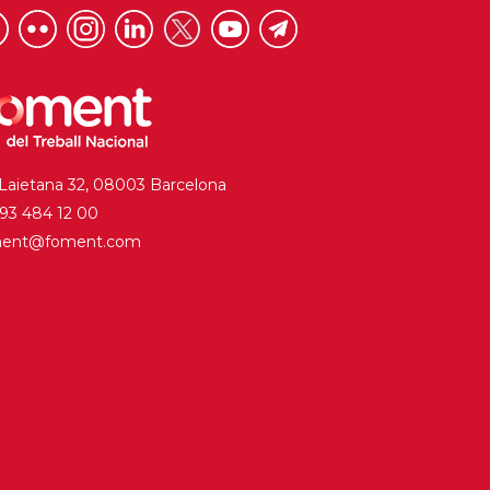
 Laietana 32, 08003 Barcelona
. 93 484 12 00
ment@foment.com