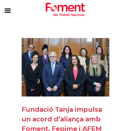
Fundació Tanja impulsa
un acord d’aliança amb
Foment, Fepime i AFEM