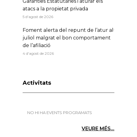
Garanties Estatutàries i aturar els
atacs a la propietat privada
5 d'agost de 2026
Foment alerta del repunt de l’atur al
juliol malgrat el bon comportament
de l’afiliació
4 d'agost de 2026
Activitats
NO HI HA EVENTS PROGRAMATS
VEURE MÉS...