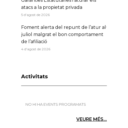
Garanties Estatutàries i aturar els
atacs a la propietat privada
5 d'agost de 2026
Foment alerta del repunt de l’atur al
juliol malgrat el bon comportament
de l’afiliació
4 d'agost de 2026
Activitats
NO HI HA EVENTS PROGRAMATS
VEURE MÉS...