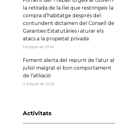
Foment del Treball urgeix al Govern
la retirada de la llei que restringeix la
compra d’habitatge després del
contundent dictamen del Consell de
Garanties Estatutàries i aturar els
atacs a la propietat privada
5 d'agost de 2026
Foment alerta del repunt de l’atur al
juliol malgrat el bon comportament
de l’afiliació
4 d'agost de 2026
Activitats