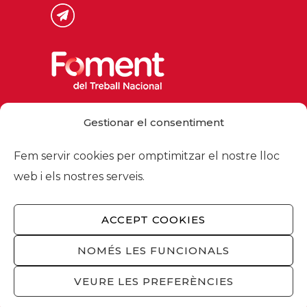
Via Laietana 32, 08003 Barcelona
Gestionar el consentiment
Tel. 93 484 12 00
foment@foment.com
Fem servir cookies per omptimitzar el nostre lloc
web i els nostres serveis.
ACCEPT COOKIES
© 2026 - Foment del Treball Nacional
Nosaltres
/
Associats
/
Comissions
/
NOMÉS LES FUNCIONALS
Actualitat
/
Serveis
/
Avís legal
/
Política de
privacitat
/
Política cookies
/
Privacitat
VEURE LES PREFERÈNCIES
xarxes socials