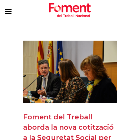
Foment del Treball
aborda la nova cotització
a la Seguretat Social per