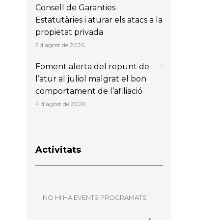
Consell de Garanties
Estatutàries i aturar els atacs a la
propietat privada
5 d'agost de 2026
Foment alerta del repunt de
l’atur al juliol malgrat el bon
comportament de l’afiliació
4 d'agost de 2026
Activitats
NO HI HA EVENTS PROGRAMATS