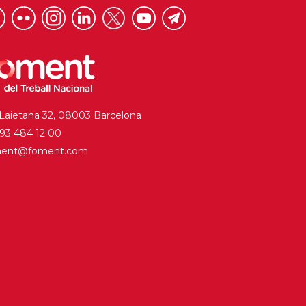
 Laietana 32, 08003 Barcelona
. 93 484 12 00
ment@foment.com