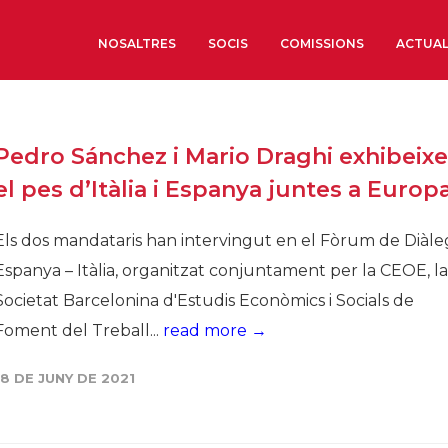
NOSALTRES
SOCIS
COMISSIONS
ACTUAL
Sobre nosaltres
Pedro Sánchez i Mario Draghi exhibeix
Òrgans de Govern
el pes d’Itàlia i Espanya juntes a Europ
Òrgans Consultius
Estructura Executiva
Els dos mandataris han intervingut en el Fòrum de Diàle
Institut d’Estudis Estrat
Espanya – Itàlia, organitzat conjuntament per la CEOE, la
Societat Barcelonesa d’
Societat Barcelonina d'Estudis Econòmics i Socials de
Econòmics i Socials
Foment del Treball...
read more →
Organitzacions territori
Organitzacions sectoria
18 DE JUNY DE 2021
Coneix més