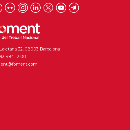
 Laietana 32, 08003 Barcelona
. 93 484 12 00
ment@foment.com