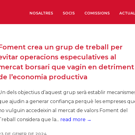
NOSALTRES
SOCIS
COMISSIONS
ACTUAL
Sobre nosaltres
Foment crea un grup de treball per
Òrgans de Govern
evitar operacions especulatives al
Òrgans Consultius
mercat borsari que vagin en detriment
Estructura Executiva
de l’economia productiva
Institut d’Estudis Estrat
Societat Barcelonesa d’
Un dels objectius d’aquest grup serà establir mecanisme
Econòmics i Socials
que ajudin a generar confiança perquè les empreses qu
Organitzacions territori
ho vulguin accedeixin al mercat de valors Foment del
Organitzacions sectoria
Treball considera que la...
read more →
Coneix més
23 DE GENER DE 2024