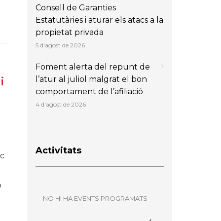
Consell de Garanties
Estatutàries i aturar els atacs a la
propietat privada
5 d'agost de 2026
Foment alerta del repunt de
l’atur al juliol malgrat el bon
i
comportament de l’afiliació
4 d'agost de 2026
Activitats
rc
b
NO HI HA EVENTS PROGRAMATS