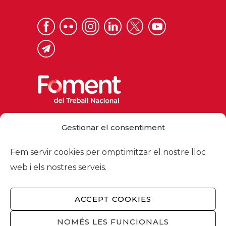
Via Laietana 32, 08003 Barcelona
Gestionar el consentiment
Tel. 93 484 12 00
foment@foment.com
Fem servir cookies per omptimitzar el nostre lloc
web i els nostres serveis.
ACCEPT COOKIES
© 2026 - Foment del Treball Nacional
Nosaltres
/
Associats
/
Comissions
/
NOMÉS LES FUNCIONALS