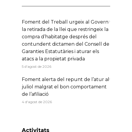
Foment del Treball urgeix al Govern
la retirada de la llei que restringeix la
compra d’habitatge després del
contundent dictamen del Consell de
Garanties Estatutàries i aturar els
atacs a la propietat privada
5 d'agost de 2026
Foment alerta del repunt de l’atur al
juliol malgrat el bon comportament
de l’afiliació
4 d'agost de 2026
Activitats