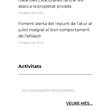
Garanties Estatutàries i aturar els
atacs a la propietat privada
5 d'agost de 2026
Foment alerta del repunt de l’atur al
juliol malgrat el bon comportament
de l’afiliació
4 d'agost de 2026
Activitats
NO HI HA EVENTS PROGRAMATS
VEURE MÉS...