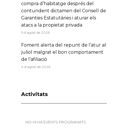
compra d’habitatge després del
contundent dictamen del Consell de
Garanties Estatutàries i aturar els
atacs a la propietat privada
5 d'agost de 2026
Foment alerta del repunt de l’atur al
juliol malgrat el bon comportament
de l’afiliació
4 d'agost de 2026
Activitats
NO HI HA EVENTS PROGRAMATS