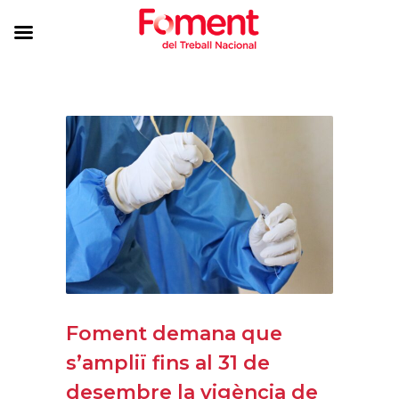
Foment demana que
s’ampliï fins al 31 de
desembre la vigència de