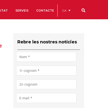
CA
ITAT
SERVEIS
CONTACTE
Els nostres codis
Comptes Anuals
Rebre les nostres notícies
e
Codi Ètic i de Bon Govern
Estatuts
ègics
Portal de la Transparència
Estudis
als
ls