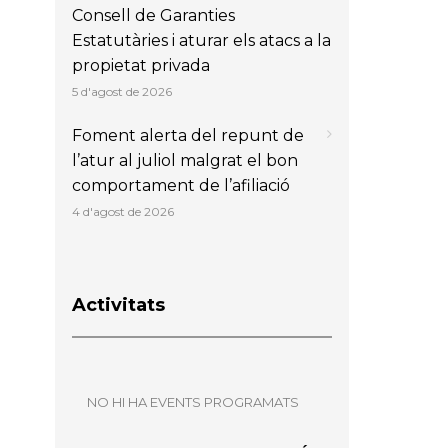
Consell de Garanties
Estatutàries i aturar els atacs a la
propietat privada
5 d'agost de 2026
Foment alerta del repunt de
l’atur al juliol malgrat el bon
comportament de l’afiliació
4 d'agost de 2026
Activitats
NO HI HA EVENTS PROGRAMATS