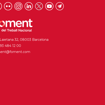
 Laietana 32, 08003 Barcelona
. 93 484 12 00
ment@foment.com