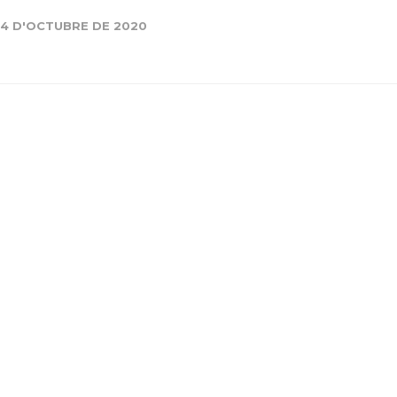
Història
14 D'OCTUBRE DE 2020
Galeria de Presidents
Biblioteca Arxiu
Seu Social