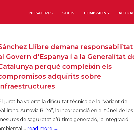
NOSALTRES
SOCIS
COMISSIONS
ACTUAL
Sobre nosaltres
Sánchez Llibre demana responsabilitat
Òrgans de Govern
al Govern d’Espanya i a la Generalitat d
Òrgans Consultius
Catalunya perquè compleixin els
Estructura Executiva
compromisos adquirits sobre
Institut d’Estudis Estrat
infraestructures
Societat Barcelonesa d’
Econòmics i Socials
El jurat ha valorat la dificultat tècnica de la “Variant de
Organitzacions territori
Vallirana. Autovia B-24”, la incorporació en el túnel de les
Organitzacions sectoria
mesures de seguretat d’última generació, la integració
Coneix més
ambiental,...
read more →