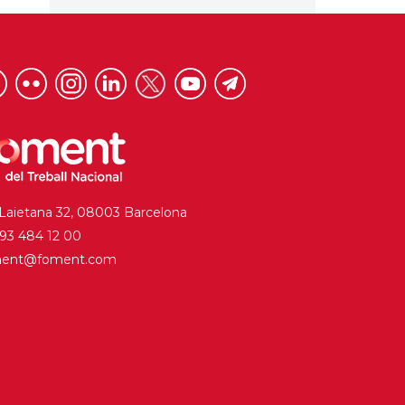
 Laietana 32, 08003 Barcelona
. 93 484 12 00
ment@foment.com