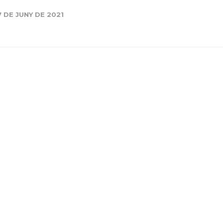
Història
7 DE JUNY DE 2021
Galeria de Presidents
Biblioteca Arxiu
Seu Social