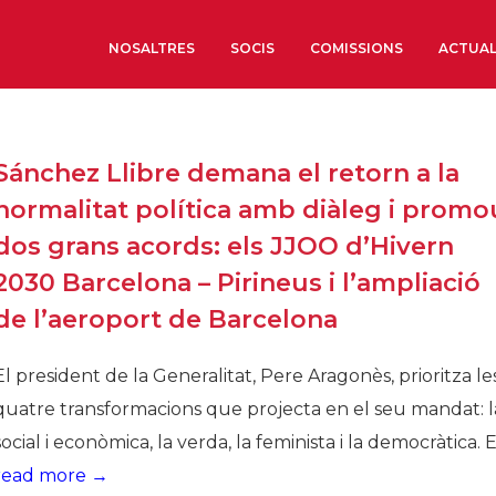
NOSALTRES
SOCIS
COMISSIONS
ACTUAL
Sobre nosaltres
Sánchez Llibre demana el retorn a la
Òrgans de Govern
normalitat política amb diàleg i promo
Òrgans Consultius
dos grans acords: els JJOO d’Hivern
Estructura Executiva
2030 Barcelona – Pirineus i l’ampliació
Institut d’Estudis Estrat
de l’aeroport de Barcelona
Societat Barcelonesa d’
Econòmics i Socials
El president de la Generalitat, Pere Aragonès, prioritza le
Organitzacions territori
quatre transformacions que projecta en el seu mandat: l
Organitzacions sectoria
social i econòmica, la verda, la feminista i la democràtica. El
Coneix més
read more →