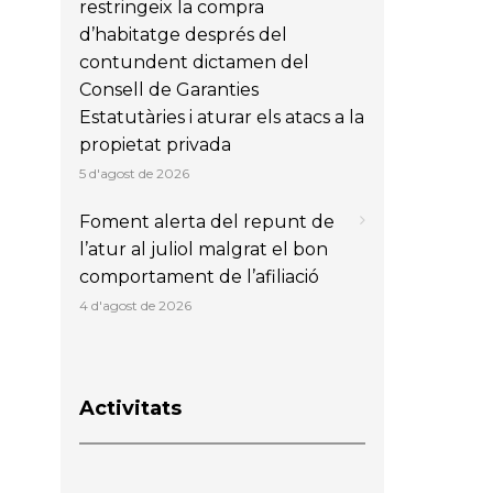
restringeix la compra
d’habitatge després del
contundent dictamen del
Consell de Garanties
Estatutàries i aturar els atacs a la
propietat privada
5 d'agost de 2026
Foment alerta del repunt de
l’atur al juliol malgrat el bon
comportament de l’afiliació
4 d'agost de 2026
Activitats