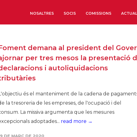
NOSALTRES
SOCIS
COMISSIONS
ACTUAL
Sobre nosaltres
Foment demana al president del Gove
Òrgans de Govern
ajornar per tres mesos la presentació 
Òrgans Consultius
declaracions i autoliquidacions
Estructura Executiva
tributàries
Institut d’Estudis Estrat
Societat Barcelonesa d’
L'objectiu és el manteniment de la cadena de pagaments
Econòmics i Socials
de la tresoreria de les empreses, de l'ocupació i del
Organitzacions territori
consum. La missiva argumenta que les mesures
Organitzacions sectoria
excepcionals adoptades...
read more →
Coneix més
19 DE MARÇ DE 2020