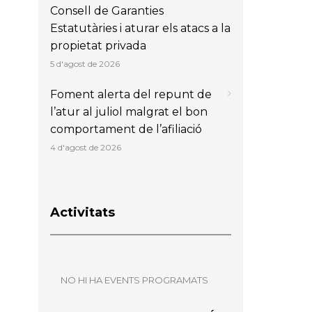
Consell de Garanties
Estatutàries i aturar els atacs a la
propietat privada
5 d'agost de 2026
Foment alerta del repunt de
l’atur al juliol malgrat el bon
comportament de l’afiliació
4 d'agost de 2026
Activitats
NO HI HA EVENTS PROGRAMATS