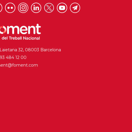
 Laietana 32, 08003 Barcelona
. 93 484 12 00
ment@foment.com