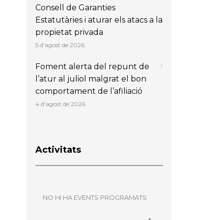
Consell de Garanties
Estatutàries i aturar els atacs a la
propietat privada
5 d'agost de 2026
Foment alerta del repunt de
l’atur al juliol malgrat el bon
comportament de l’afiliació
4 d'agost de 2026
Activitats
NO HI HA EVENTS PROGRAMATS