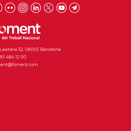
 Laietana 32, 08003 Barcelona
. 93 484 12 00
ment@foment.com