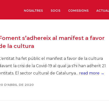
NOSALTRES
SOCIS
COMISSIONS
ACTUAL
Sobre nosaltres
Foment s’adhereix al manifest a favor
Òrgans de Govern
de la cultura
Òrgans Consultius
Estructura Executiva
L'entitat ha fet públic el manifest a favor de la cultura
Institut d’Estudis Estrat
davant la crisi de la Covid-19 al qual ja s'hi han adherit 21
Societat Barcelonesa d’
entitats. El sector cultural de Catalunya...
read more →
Econòmics i Socials
Organitzacions territori
20 D'ABRIL DE 2020
Organitzacions sectoria
Coneix més